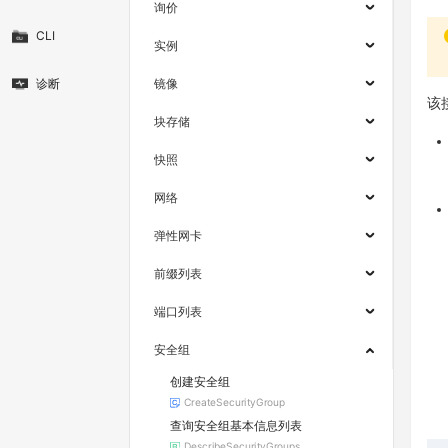
询价
CLI
实例
诊断
镜像
该
块存储
快照
网络
弹性网卡
前缀列表
端口列表
安全组
创建安全组
CreateSecurityGroup
查询安全组基本信息列表
DescribeSecurityGroups