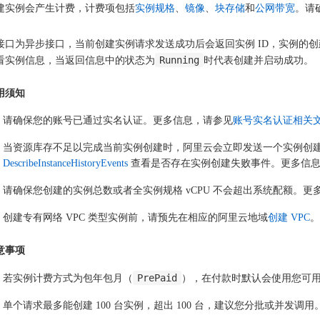
建实例会产生计费，计费项包括
实例规格
、
镜像
、
块存储
和
公网带宽
。请
。
接口为异步接口，当前创建实例请求发送成功后会返回实例 ID，实例的
Running
看实例信息，当返回信息中的状态为
时代表创建并启动成功。
用须知
请确保您的账号已通过实名认证。更多信息，请参见
账号实名认证相关
当资源库存不足以完成当前实例创建时，阿里云会立即发送一个实例创建失败事件（S
DescribeInstanceHistoryEvents
查看是否存在实例创建失败事件。更多信
请确保您创建的实例总数或者全实例规格 vCPU 不会超出系统配额。更
创建专有网络 VPC 类型实例前，请预先在相应的阿里云地域
创建 VPC
。
意事项
PrePaid
若实例计费方式为包年包月（
），在付款时默认会使用您可
单个请求最多能创建 100 台实例，超出 100 台，建议您分批或并发调用