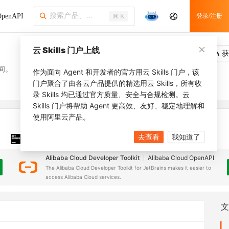
penAPI
登录/注册
⌘ K
云 Skills 门户上线
吐槽
去调用
获
间。
作为面向 Agent 和开发者的官方用云 Skills 门户，该
门户聚合了由各云产品提供的精选用云 Skills，所有收
录 Skills 均已通过官方质量、安全与合规检测。云
Skills 门户将帮助 Agent 更高效、友好、稳定地理解和
使用阿里云产品。
去查看
我知道了
JetBrains 插件
安装之前，确保已创建
JetBrains IDE
Alibaba Cloud Developer Toolkit
Alibaba Cloud OpenAPI
The Alibaba Cloud Developer Toolkit for JetBrains makes it easier to
access Alibaba Cloud services.