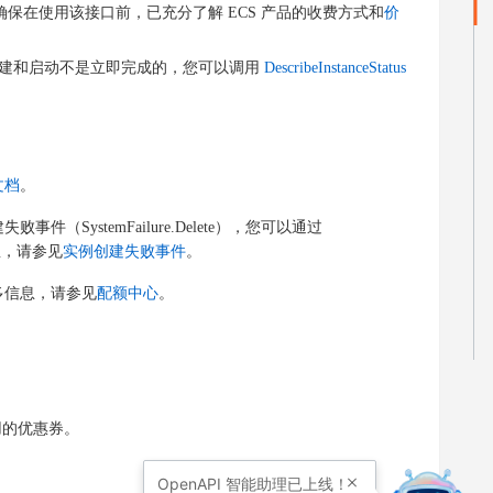
确保在使用该接口前，已充分了解 ECS 产品的收费方式和
价
创建和启动不是立即完成的，您可以调用
DescribeInstanceStatus
文档
。
ystemFailure.Delete），您可以通过
息，请参见
实例创建失败事件
。
多信息，请参见
配额中心
。
用的优惠券。
。
OpenAPI
智能助理已上线！