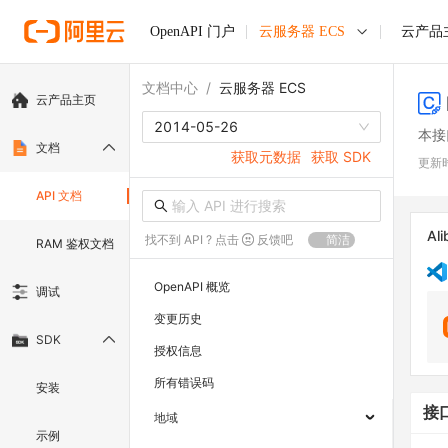
OpenAPI 门户
云服务器 ECS
云产品
文档中心
/
云服务器 ECS
云产品主页
2014-05-26
本接
文档
获取元数据
获取 SDK
更新
API 文档
Ali
找不到 API ? 点击
反馈吧
简洁
RAM 鉴权文档
OpenAPI 概览
调试
变更历史
SDK
授权信息
所有错误码
安装
接
地域
示例