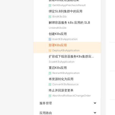
GetK8sAppPrecheckResult
绑定SLB到集群中的应用
BindK8sSlb
解绑容器服务 k8s 应用的 SLB
UnbindK8sSlb
创建K8s应用
InsertK8sApplication
部署K8s应用
DeployK8sApplication
扩容或下线容器服务K8s集群应用实例
ScaleK8sApplication
重启K8s应用
RestartK8sApplication
将资源转化为应用
ConvertK8sResource
终止并回滚变更单
AbortAndRollbackChangeOrder
服务管理
应用路由