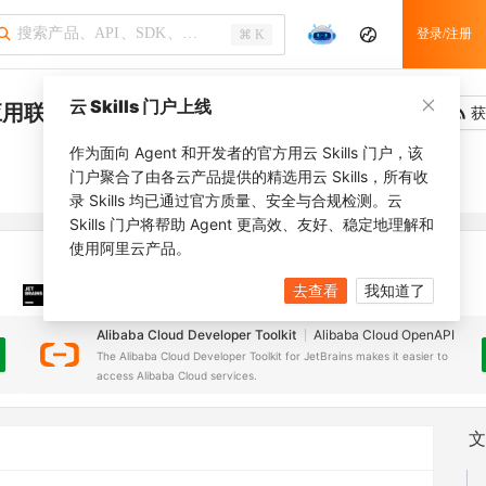
登录/注册
⌘ K
云 Skills 门户上线
应用联邦凭证
吐槽
去调用
获
作为面向 Agent 和开发者的官方用云 Skills 门户，该
门户聚合了由各云产品提供的精选用云 Skills，所有收
录 Skills 均已通过官方质量、安全与合规检测。云
Skills 门户将帮助 Agent 更高效、友好、稳定地理解和
使用阿里云产品。
去查看
我知道了
JetBrains 插件
安装之前，确保已创建
JetBrains IDE
Alibaba Cloud Developer Toolkit
Alibaba Cloud OpenAPI
The Alibaba Cloud Developer Toolkit for JetBrains makes it easier to
access Alibaba Cloud services.