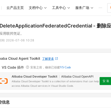
云产品主页
文档中心
工具中心
服务广场
···
DeleteApplicationFederatedCredential
- 删除
应用联邦凭证。
时间:
2026-07-06 10:28
baba Cloud Agent Toolkit
了解更多
VS Code 插件
安装之前，确保已创建
VS Code
Alibaba Cloud Developer Toolkit
Alibaba Cloud OpenAPI
安 装
Alibaba Cloud Developer Toolkit is a collection of extensions that can help
access Alibaba Cloud services in Visual Studio Code.
控信息