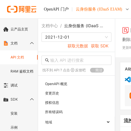
OpenAPI 门户
云身份服务 (IDaaS EIAM)
文档中心
/
云身份服务 (IDaaS EIAM)
云产品主页
2021-12-01
删除
文档
获取元数据
获取 SDK
更新
API 文档
Ali
找不到 API ? 点击
反馈吧
简洁
RAM 鉴权文档
OpenAPI 概览
调试
变更历史
SDK
授权信息
所有错误码
安装
流
地域
示例