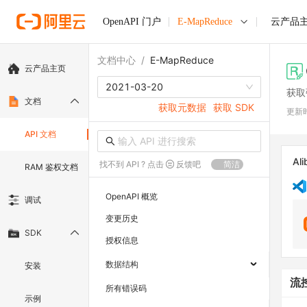
OpenAPI 门户
E-MapReduce
云产品
文档中心
/
E-MapReduce
云产品主页
2021-03-20
获取
文档
获取元数据
获取 SDK
更新
API 文档
Ali
找不到 API ? 点击
反馈吧
简洁
RAM 鉴权文档
OpenAPI 概览
调试
变更历史
SDK
授权信息
数据结构
安装
流
所有错误码
示例