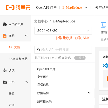
OpenAPI 门户
E-MapReduce
云产品
文档中心
/
E-MapReduce
云产品主页
2021-03-20
查询
文档
获取元数据
获取 SDK
更新
API 文档
Ali
找不到 API ? 点击
反馈吧
简洁
RAM 鉴权文档
OpenAPI 概览
调试
变更历史
SDK
授权信息
数据结构
安装
流
所有错误码
示例