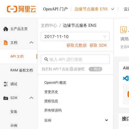
OpenAPI 门户
边缘节点服务 ENS
云
文档中心
/
边缘节点服务 ENS
云产品主页
2017-11-10
调用
文档
获取元数据
获取 SDK
更新
API 文档
Ali
找不到 API ? 点击
反馈吧
简洁
RAM 鉴权文档
OpenAPI 概览
调试
变更历史
SDK
授权信息
所有错误码
安装
接
实例
示例