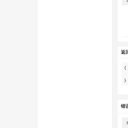
返
}
错