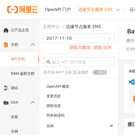
OpenAPI 门户
边缘节点服务 ENS
云
文档中心
/
边缘节点服务 ENS
云产品主页
Ba
2017-11-10
用于
文档
获取元数据
获取 SDK
更新
API 文档
Ali
找不到 API ? 点击
反馈吧
简洁
RAM 鉴权文档
OpenAPI 概览
调试
变更历史
SDK
授权信息
所有错误码
安装
接
实例
示例