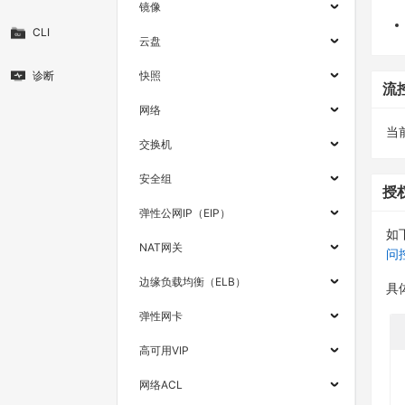
镜像
CLI
云盘
诊断
快照
流
网络
当
交换机
安全组
授
弹性公网IP（EIP）
如
NAT网关
问
边缘负载均衡（ELB）
具
弹性网卡
高可用VIP
网络ACL