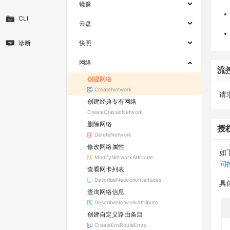
镜像
CLI
云盘
诊断
快照
网络
流
创建网络
CreateNetwork
请求
创建经典专有网络
CreateClassicNetwork
删除网络
授
DeleteNetwork
修改网络属性
如
ModifyNetworkAttribute
问
查看网卡列表
DescribeNetworkInterfaces
具
查询网络信息
DescribeNetworkAttribute
创建自定义路由条目
CreateEnsRouteEntry