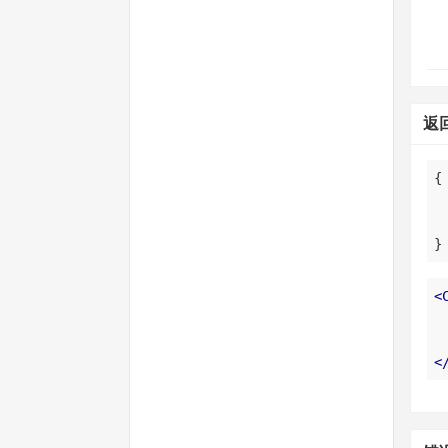
返
}
<
<