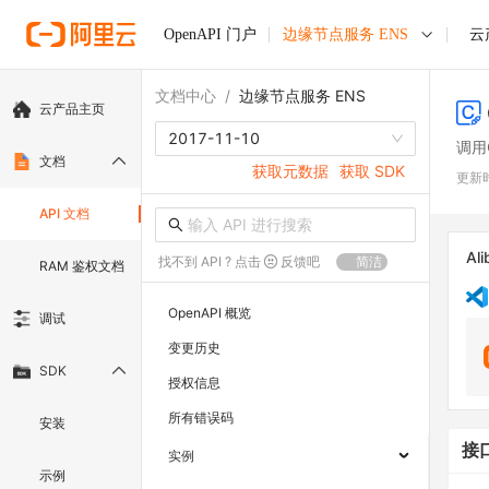
OpenAPI 门户
边缘节点服务 ENS
云
文档中心
/
边缘节点服务 ENS
云产品主页
2017-11-10
调用
文档
获取元数据
获取 SDK
更新
API 文档
Ali
找不到 API ? 点击
反馈吧
简洁
RAM 鉴权文档
OpenAPI 概览
调试
变更历史
SDK
授权信息
所有错误码
安装
接
实例
示例