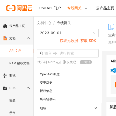
OpenAPI 门户
专线网关
云产品主页
文档中心
/
专线网关
云产品主页
2023-09-01
查询
文档
获取元数据
获取 SDK
更新
API 文档
Ali
找不到 API ? 点击
反馈吧
简洁
RAM 鉴权文档
OpenAPI 概览
调试
变更历史
SDK
授权信息
所有错误码
安装
流
地域
示例