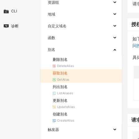
资源组
请求
CLI
地域
授
诊断
自定义域名
函数
如
问
别名
具
删除别名
DeleteAlias
获取别名
GetAlias
列出别名
ListAliases
更新别名
UpdateAlias
创建别名
请
CreateAlias
触发器