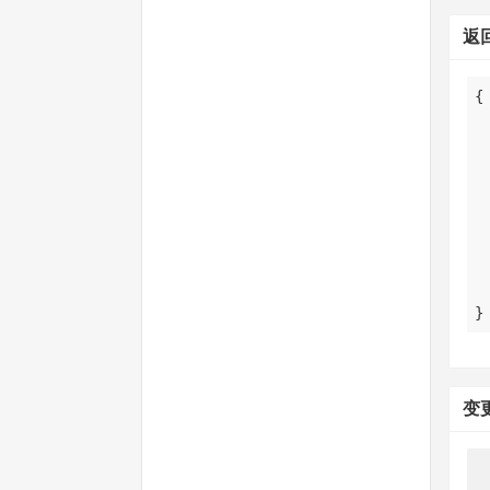
返
}
变