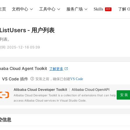
主页
文档中心
工具中心
服务广场
Skills
了解 O
HOT
ListUsers
- 用户列表
列表。
时间:
2025-12-16 05:39
baba Cloud Agent Toolkit
了解更多
VS Code 插件
安装之前，确保已创建
VS Code
Alibaba Cloud Developer Toolkit
Alibaba Cloud OpenAPI
安 装
Alibaba Cloud Developer Toolkit is a collection of extensions that can help
access Alibaba Cloud services in Visual Studio Code.
控信息