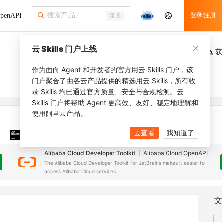
penAPI
登录/注册
⌘ K
云 Skills 门户上线
吐槽
去调用
获
作为面向 Agent 和开发者的官方用云 Skills 门户，该
门户聚合了由各云产品提供的精选用云 Skills，所有收
录 Skills 均已通过官方质量、安全与合规检测。云
Skills 门户将帮助 Agent 更高效、友好、稳定地理解和
使用阿里云产品。
去查看
我知道了
JetBrains 插件
安装之前，确保已创建
JetBrains IDE
Alibaba Cloud Developer Toolkit
Alibaba Cloud OpenAPI
The Alibaba Cloud Developer Toolkit for JetBrains makes it easier to
access Alibaba Cloud services.