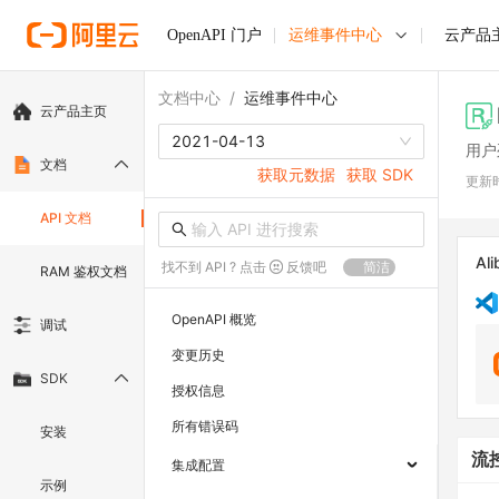
OpenAPI 门户
运维事件中心
云产品
文档中心
/
运维事件中心
云产品主页
2021-04-13
用户
文档
获取元数据
获取 SDK
更新
API 文档
Ali
找不到 API ? 点击
反馈吧
简洁
RAM 鉴权文档
OpenAPI 概览
调试
变更历史
SDK
授权信息
所有错误码
安装
流
集成配置
示例