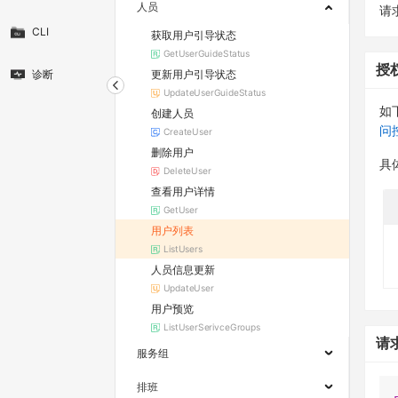
人员
请求
CLI
获取用户引导状态
GetUserGuideStatus
授
更新用户引导状态
诊断
UpdateUserGuideStatus
如
创建人员
问
CreateUser
删除用户
具
DeleteUser
查看用户详情
GetUser
用户列表
ListUsers
人员信息更新
UpdateUser
用户预览
ListUserSerivceGroups
请
服务组
排班