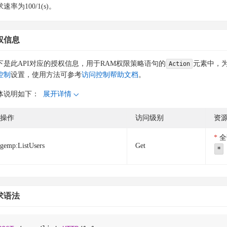
速率为100/1(s)。
权信息
下是此API对应的授权信息，用于RAM权限策略语句的
元素中，为
Action
控制
设置，使用方法可参考
访问控制帮助文档
。
体说明如下：
展开详情
操作
访问级别
资
全
gemp:ListUsers
Get
*
求语法