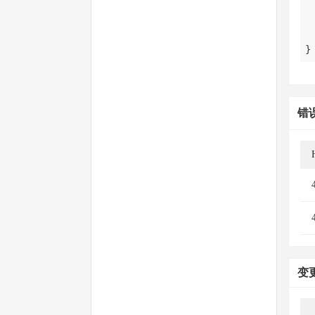
}
错
变