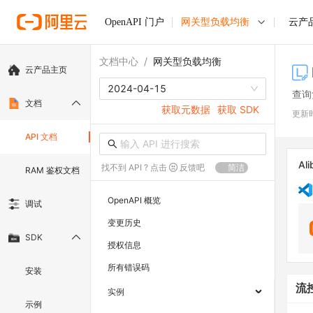
OpenAPI 门户
网关型负载均衡
云产
文档中心
/
网关型负载均衡
云产品主页
2024-04-15
查询
文档
获取元数据
获取 SDK
更新
API 文档
Ali
找不到 API ? 点击
反馈吧
简洁
RAM 鉴权文档
OpenAPI 概览
调试
变更历史
SDK
授权信息
所有错误码
安装
流
实例
示例