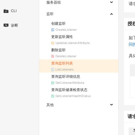
服务器组
请求
CLI
监听
创建监听
授
诊断
CreateListener
更新监听属性
如
UpdateListenerAttribute
问
删除监听
具
DeleteListener
查询监听列表
ListListeners
查询监听详细信息
GetListenerAttribute
查询监听健康检查状态
GetListenerHealthStatus
其他
请