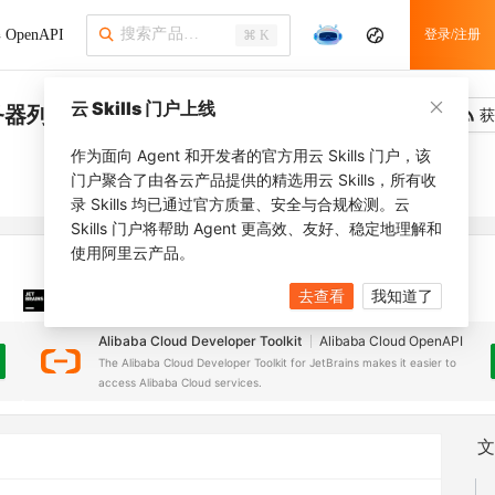
OpenAPI
登录/注册
⌘ K
云 Skills 门户上线
务器列表
吐槽
去调用
获
作为面向 Agent 和开发者的官方用云 Skills 门户，该
门户聚合了由各云产品提供的精选用云 Skills，所有收
录 Skills 均已通过官方质量、安全与合规检测。云
Skills 门户将帮助 Agent 更高效、友好、稳定地理解和
使用阿里云产品。
去查看
我知道了
JetBrains 插件
安装之前，确保已创建
JetBrains IDE
Alibaba Cloud Developer Toolkit
Alibaba Cloud OpenAPI
The Alibaba Cloud Developer Toolkit for JetBrains makes it easier to
access Alibaba Cloud services.