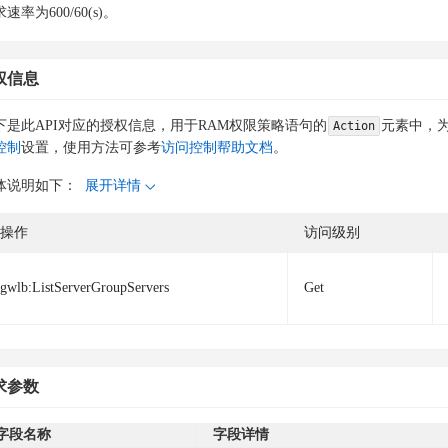
速率为600/60(s)。
权信息
下是此API对应的授权信息，用于RAM权限策略语句的
元素中，为
Action
控制
设置，使用方法可参考
访问控制帮助文档
。
体说明如下：
展开详情
操作
访问级别
gwlb:ListServerGroupServers
Get
求参数
字段名称
字段详情