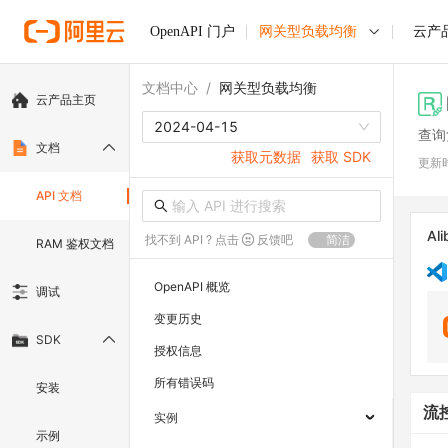
OpenAPI 门户
网关型负载均衡
云产
文档中心
/
网关型负载均衡
云产品主页
2024-04-15
查询
文档
获取元数据
获取 SDK
更新
API 文档
Ali
找不到 API ? 点击
反馈吧
简洁
RAM 鉴权文档
OpenAPI 概览
调试
变更历史
SDK
授权信息
所有错误码
安装
流
实例
示例