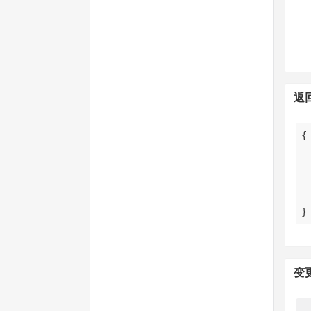
返
}
变