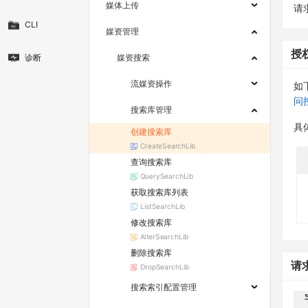
媒体上传
请求
CLI
媒资管理
授
诊断
媒资搜索
流媒资操作
如
问
搜索库管理
具
创建搜索库
CreateSearchLib
查询搜索库
QuerySearchLib
获取搜索库列表
ListSearchLib
修改搜索库
AlterSearchLib
删除搜索库
请
DropSearchLib
搜索索引配置管理