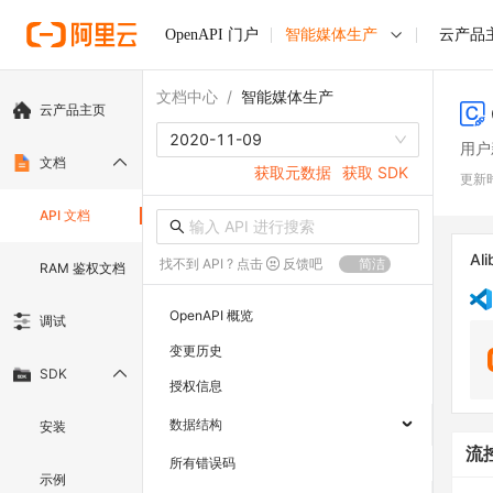
OpenAPI 门户
智能媒体生产
云产品
文档中心
/
智能媒体生产
云产品主页
2020-11-09
用户
文档
获取元数据
获取 SDK
更新
API 文档
Ali
找不到 API ? 点击
反馈吧
简洁
RAM 鉴权文档
OpenAPI 概览
调试
变更历史
SDK
授权信息
数据结构
安装
流
所有错误码
示例