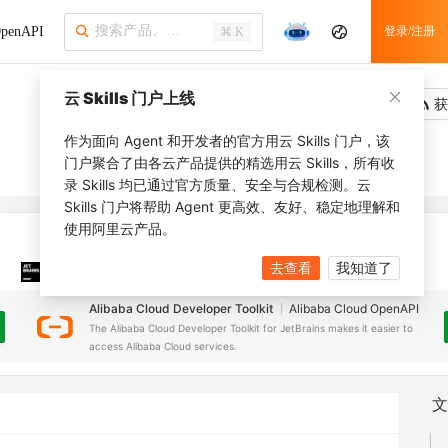
penAPI
登录/注册
⌘ K
云 Skills 门户上线
吐槽
去调用
获
作为面向 Agent 和开发者的官方用云 Skills 门户，该
门户聚合了由各云产品提供的精选用云 Skills，所有收
录 Skills 均已通过官方质量、安全与合规检测。云
Skills 门户将帮助 Agent 更高效、友好、稳定地理解和
使用阿里云产品。
去查看
我知道了
JetBrains 插件
安装之前，确保已创建
JetBrains IDE
Alibaba Cloud Developer Toolkit
Alibaba Cloud OpenAPI
The Alibaba Cloud Developer Toolkit for JetBrains makes it easier to
access Alibaba Cloud services.