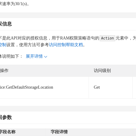
速率为30/1(s)。
权信息
下是此API对应的授权信息，用于RAM权限策略语句的
元素中，为
Action
控制
设置，使用方法可参考
访问控制帮助文档
。
体说明如下：
展开详情
操作
访问级别
ice:GetDefaultStorageLocation
Get
回参数
字段名称
字段详情