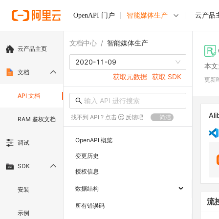
OpenAPI 门户
智能媒体生产
云产品
文档中心
/
智能媒体生产
云产品主页
2020-11-09
本文
文档
获取元数据
获取 SDK
更新
API 文档
Ali
找不到 API ? 点击
反馈吧
简洁
RAM 鉴权文档
OpenAPI 概览
调试
变更历史
SDK
授权信息
数据结构
安装
流
所有错误码
示例