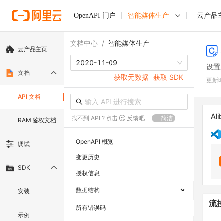
OpenAPI 门户
智能媒体生产
云产品
文档中心
/
智能媒体生产
云产品主页
2020-11-09
设置
文档
获取元数据
获取 SDK
更新
API 文档
Ali
找不到 API ? 点击
反馈吧
简洁
RAM 鉴权文档
OpenAPI 概览
调试
变更历史
SDK
授权信息
数据结构
安装
流
所有错误码
示例