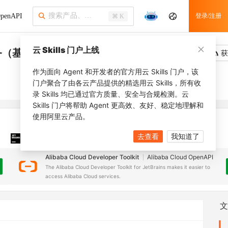
penAPI
登录/注册
⌘ K
云 Skills 门户上线
务（基础版）
吐槽
去调用
获
作为面向 Agent 和开发者的官方用云 Skills 门户，该
门户聚合了由各云产品提供的精选用云 Skills，所有收
录 Skills 均已通过官方质量、安全与合规检测。云
Skills 门户将帮助 Agent 更高效、友好、稳定地理解和
使用阿里云产品。
去查看
我知道了
JetBrains 插件
安装之前，确保已创建
JetBrains IDE
Alibaba Cloud Developer Toolkit
Alibaba Cloud OpenAPI
The Alibaba Cloud Developer Toolkit for JetBrains makes it easier to
access Alibaba Cloud services.