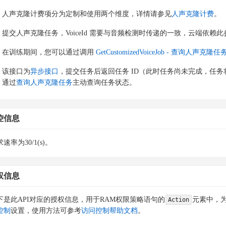
人声克隆计费项分为定制和使用两个维度，详情请参见
人声克隆计费
。
提交人声克隆任务，VoiceId 需要与音频检测时传递的一致，云端依
在训练期间，您可以通过调用
GetCustomizedVoiceJob - 查询人声克隆任
该接口为
异步接口
，提交任务后返回任务 ID（此时任务尚未完成，任
通过
查询人声克隆任务
主动查询任务状态。
控信息
速率为30/1(s)。
权信息
下是此API对应的授权信息，用于RAM权限策略语句的
元素中，为
Action
控制
设置，使用方法可参考
访问控制帮助文档
。