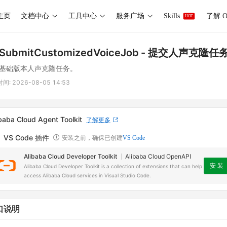
主页
文档中心
工具中心
服务广场
Skills
了解 O
HOT
SubmitCustomizedVoiceJob
- 提交人声克隆任
基础版本人声克隆任务。
时间:
2026-08-05 14:53
baba Cloud Agent Toolkit
了解更多
VS Code 插件
安装之前，确保已创建
VS Code
Alibaba Cloud Developer Toolkit
Alibaba Cloud OpenAPI
安 装
Alibaba Cloud Developer Toolkit is a collection of extensions that can help
access Alibaba Cloud services in Visual Studio Code.
口说明