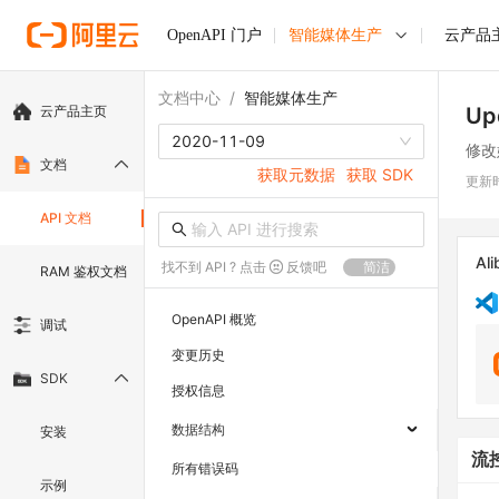
OpenAPI 门户
智能媒体生产
云产品
文档中心
/
智能媒体生产
云产品主页
Up
2020-11-09
修改
文档
获取元数据
获取 SDK
更新
API 文档
Ali
找不到 API ? 点击
反馈吧
简洁
RAM 鉴权文档
OpenAPI 概览
调试
变更历史
SDK
授权信息
数据结构
安装
流
所有错误码
示例