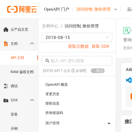
OpenAPI 门户
访问控制 身份管理
云
文档中心
/
访问控制 身份管理
云产品主页
2019-08-15
查询
文档
获取元数据
获取 SDK
更新
API 文档
Ali
找不到 API ? 点击
反馈吧
简洁
RAM 鉴权文档
OpenAPI 概览
调试
变更历史
SDK
授权信息
所有错误码
安装
接
用户管理
示例