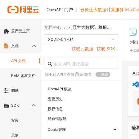
OpenAPI 门户
云原生大数据计算服务 MaxComp
文档中心
/
云原生大数据计算服务 MaxCompute
云产品主页
2022-01-04
列出
文档
获取元数据
获取 SDK
更新
API 文档
Ali
找不到 API ? 点击
反馈吧
简洁
RAM 鉴权文档
OpenAPI 概览
调试
变更历史
SDK
授权信息
所有错误码
安装
流
Quota管理
示例