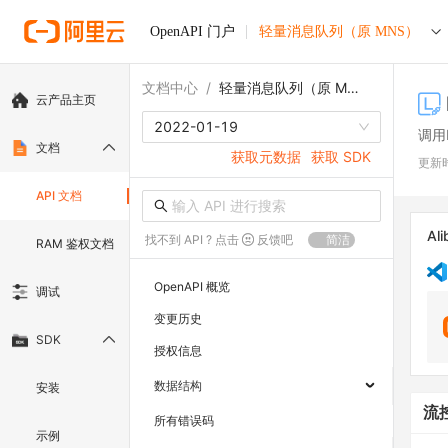
OpenAPI 门户
轻量消息队列（原 MNS）
文档中心
/
轻量消息队列（原 MNS）
云产品主页
2022-01-19
调用L
文档
获取元数据
获取 SDK
更新
API 文档
Ali
找不到 API ? 点击
反馈吧
简洁
RAM 鉴权文档
OpenAPI 概览
调试
变更历史
SDK
授权信息
数据结构
安装
流
所有错误码
示例