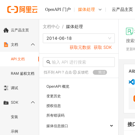
OpenAPI 门户
媒体处理
云产品主页
文档中心
/
媒体处理
云产品主页
2014-06-18
搜索
文档
获取元数据
获取 SDK
更新
API 文档
Ali
找不到 API ? 点击
反馈吧
简洁
RAM 鉴权文档
OpenAPI 概览
调试
变更历史
SDK
授权信息
所有错误码
安装
接
媒体信息接口
示例