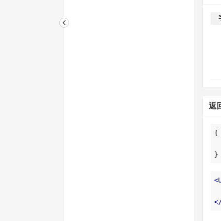
返
}
<
<