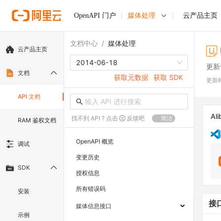
OpenAPI 门户
媒体处理
云产品主页
文档中心
/
媒体处理
云产品主页
2014-06-18
更新
文档
获取元数据
获取 SDK
更新
API 文档
Ali
找不到 API ? 点击
反馈吧
简洁
RAM 鉴权文档
OpenAPI 概览
调试
变更历史
SDK
授权信息
所有错误码
安装
接
媒体信息接口
示例