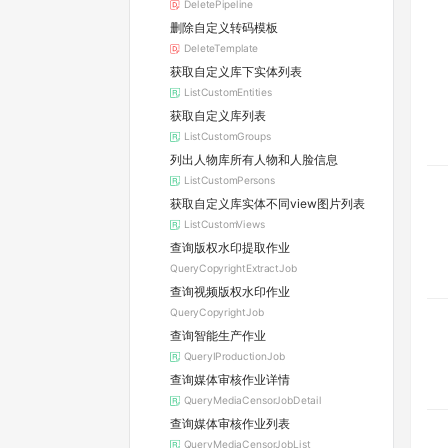
DeletePipeline
删除自定义转码模板
DeleteTemplate
获取自定义库下实体列表
ListCustomEntities
获取自定义库列表
ListCustomGroups
列出⼈物库所有⼈物和⼈脸信息
ListCustomPersons
获取自定义库实体不同view图片列表
ListCustomViews
查询版权水印提取作业
QueryCopyrightExtractJob
查询视频版权水印作业
QueryCopyrightJob
查询智能生产作业
QueryIProductionJob
查询媒体审核作业详情
QueryMediaCensorJobDetail
查询媒体审核作业列表
QueryMediaCensorJobList