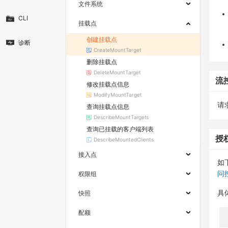
文件系统
CLI
挂载点
创建挂载点
诊断
CreateMountTarget
删除挂载点
DeleteMountTarget
流
修改挂载点信息
ModifyMountTarget
请求
查询挂载点信息
DescribeMountTargets
查询已挂载的客户端列表
授
DescribeMountedClients
接入点
如
问
权限组
具
快照
配额