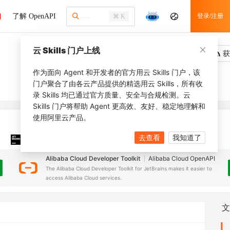
了解 OpenAPI
登录/注册
⌘ K
云 Skills 门户上线
吐槽
去调用
获
作为面向 Agent 和开发者的官方用云 Skills 门户，该
门户聚合了由各云产品提供的精选用云 Skills，所有收
录 Skills 均已通过官方质量、安全与合规检测。云
Skills 门户将帮助 Agent 更高效、友好、稳定地理解和
使用阿里云产品。
去查看
我知道了
JetBrains 插件
安装之前，确保已创建
JetBrains IDE
Alibaba Cloud Developer Toolkit
Alibaba Cloud OpenAPI
The Alibaba Cloud Developer Toolkit for JetBrains makes it easier to
access Alibaba Cloud services.