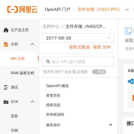
OpenAPI 门户
文件存储（NAS/CPFS）
文档中心
/
文件存储（NAS/CPFS）
云产品主页
2017-06-26
获取
文档
获取元数据
获取 SDK
更新
API 文档
Ali
找不到 API ? 点击
反馈吧
简洁
RAM 鉴权文档
OpenAPI 概览
调试
变更历史
SDK
授权信息
所有错误码
安装
接
服务操作
示例