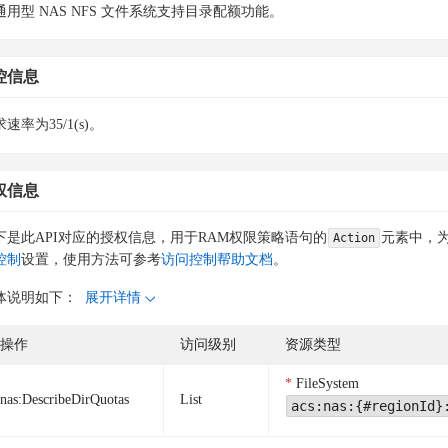
通用型 NAS NFS 文件系统支持目录配额功能。
控信息
速率为35/1(s)。
权信息
下是此API对应的授权信息，用于RAM权限策略语句的
元素中，为
Action
控制
设置，使用方法可参考
访问控制帮助文档
。
体说明如下：
展开详情
操作
访问级别
资源类型
FileSystem
nas:DescribeDirQuotas
List
acs:nas:{#regionId}