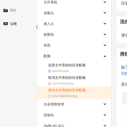
文件系统
仅
CLI
挂载点
流
诊断
接入点
权限组
请求
快照
授
配额
设置文件系统的目录配额
如
SetDirQuota
问
取消文件系统的目录配额
CancelDirQuota
具
查询文件系统的目录配额
DescribeDirQuotas
生命周期管理
回收站
SMB AD ACL