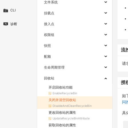
文件系统
CLI
挂载点
诊断
接入点
权限组
快照
流
配额
请求
生命周期管理
回收站
授
开启回收站功能
EnableRecycleBin
如
关闭并清空回收站
问
DisableAndCleanRecycleBin
更改回收站的属性
具
UpdateRecycleBinAttribute
获取回收站的属性