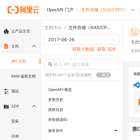
OpenAPI 门户
文件存储（NAS/CPFS）
文档中心
/
文件存储（NAS/CPFS）
云产品主页
2017-06-26
关闭
文档
获取元数据
获取 SDK
更新
API 文档
Ali
找不到 API ? 点击
反馈吧
简洁
RAM 鉴权文档
OpenAPI 概览
调试
变更历史
SDK
授权信息
所有错误码
安装
接
服务操作
示例