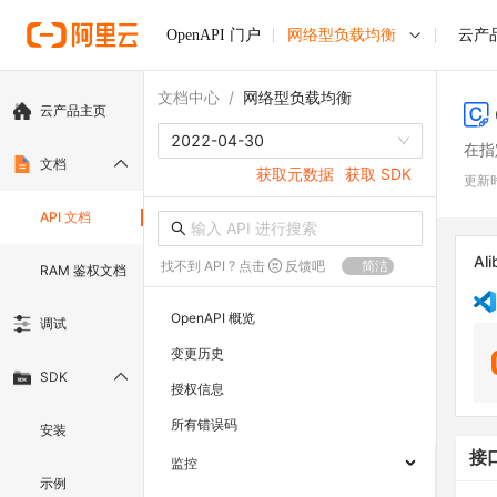
OpenAPI 门户
网络型负载均衡
云产
文档中心
/
网络型负载均衡
云产品主页
2022-04-30
在指
文档
获取元数据
获取 SDK
更新
API 文档
Ali
找不到 API ? 点击
反馈吧
简洁
RAM 鉴权文档
OpenAPI 概览
调试
变更历史
SDK
授权信息
所有错误码
安装
接
监控
示例