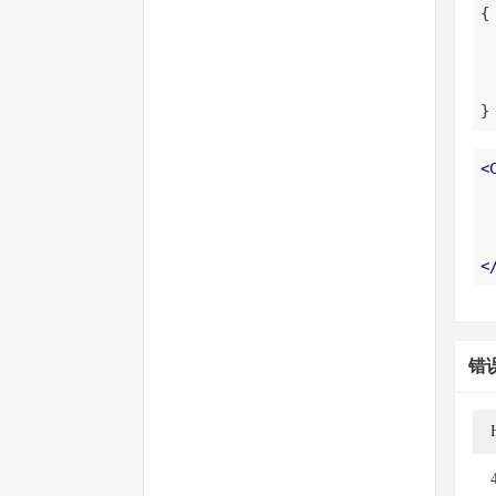
}
<
<
错