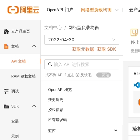
OpenAPI 门户
网络型负载均衡
云产
文档中心
/
网络型负载均衡
云产品主页
2022-04-30
停止
文档
获取元数据
获取 SDK
更新
API 文档
Ali
找不到 API ? 点击
反馈吧
简洁
RAM 鉴权文档
OpenAPI 概览
调试
变更历史
SDK
授权信息
所有错误码
安装
流
监控
示例