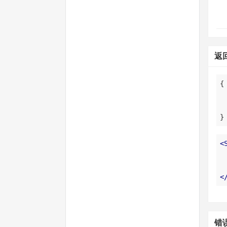
返
}
<
<
错