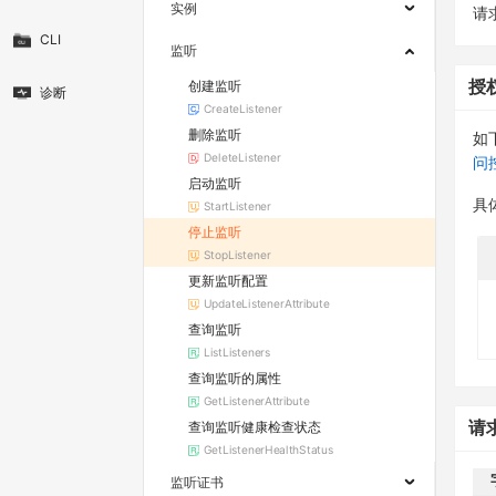
实例
请求
CLI
监听
创建监听
授
诊断
CreateListener
删除监听
如
DeleteListener
问
启动监听
具
StartListener
停止监听
StopListener
更新监听配置
UpdateListenerAttribute
查询监听
ListListeners
查询监听的属性
GetListenerAttribute
查询监听健康检查状态
请
GetListenerHealthStatus
监听证书