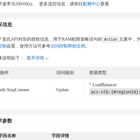
速率为200/60(s)。
更多流控信息，请前往
配额中心
查看
权信息
下是此API对应的授权信息，用于RAM权限策略语句的
元素中，为
Action
控制
设置，使用方法可参考
访问控制帮助文档
。
体说明如下：
展开详情
操作
访问级别
资源类型
LoadBalancer
nlb:StopListener
Update
acs:nlb:{#regionId}
求参数
字段名称
字段详情