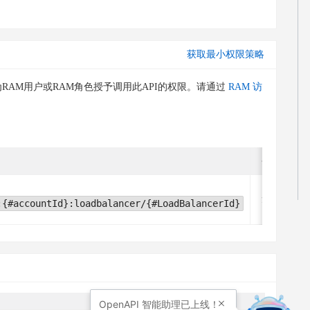
获取最小权限策略
RAM用户或RAM角色授予调用此API的权限。请通过
RAM 访
条件关键字
无
:{#accountId}:loadbalancer/{#LoadBalancerId}
OpenAPI
智能助理已上线！