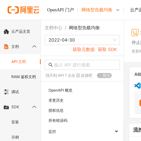
OpenAPI 门户
网络型负载均衡
云产
文档中心
/
网络型负载均衡
云产品主页
2022-04-30
停止
文档
获取元数据
获取 SDK
更新
API 文档
Ali
找不到 API ? 点击
反馈吧
简洁
RAM 鉴权文档
OpenAPI 概览
调试
变更历史
SDK
授权信息
所有错误码
安装
流
监控
示例