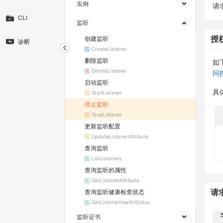
实例
请求
CLI
监听
创建监听
授
诊断
CreateListener
删除监听
如
DeleteListener
问
启动监听
具
StartListener
停止监听
StopListener
更新监听配置
UpdateListenerAttribute
查询监听
ListListeners
查询监听的属性
GetListenerAttribute
查询监听健康检查状态
请
GetListenerHealthStatus
监听证书