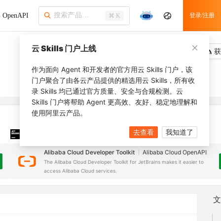
OpenAPI
登录/注册
⌘ K
云 Skills 门户上线
吐槽
去调用
获
作为面向 Agent 和开发者的官方用云 Skills 门户，该
门户聚合了由各云产品提供的精选用云 Skills，所有收
录 Skills 均已通过官方质量、安全与合规检测。云
Skills 门户将帮助 Agent 更高效、友好、稳定地理解和
使用阿里云产品。
去查看
我知道了
JetBrains 插件
安装之前，确保已创建
JetBrains IDE
Alibaba Cloud Developer Toolkit
Alibaba Cloud OpenAPI
The Alibaba Cloud Developer Toolkit for JetBrains makes it easier to
access Alibaba Cloud services.