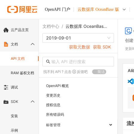
OpenAPI 门户
云数据库 OceanBase 版
文档中心
/
云数据库 OceanBase 版
云产品主页
2019-09-01
创建
文档
获取元数据
获取 SDK
更新
API 文档
Ali
找不到 API ? 点击
反馈吧
简洁
RAM 鉴权文档
OpenAPI 概览
调试
变更历史
SDK
授权信息
所有错误码
安装
流
标签管理
示例