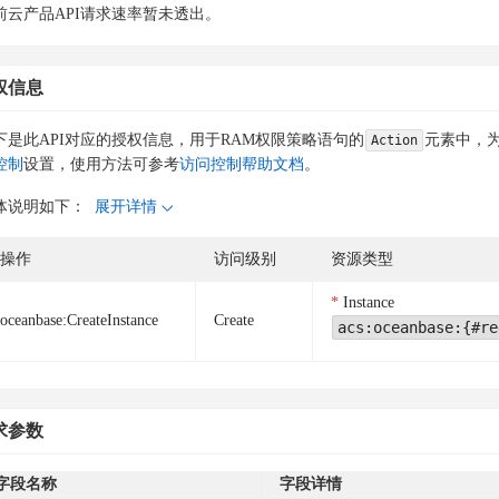
前云产品API请求速率暂未透出。
权信息
下是此API对应的授权信息，用于RAM权限策略语句的
元素中，为
Action
控制
设置，使用方法可参考
访问控制帮助文档
。
体说明如下：
展开详情
操作
访问级别
资源类型
Instance
oceanbase:CreateInstance
Create
acs:oceanbase:{#re
求参数
字段名称
字段详情