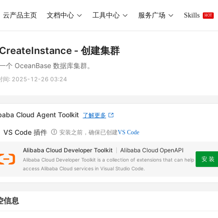
云产品主页
文档中心
工具中心
服务广场
Skills
HOT
CreateInstance
- 创建集群
一个 OceanBase 数据库集群。
时间:
2025-12-26 03:24
baba Cloud Agent Toolkit
了解更多
VS Code 插件
安装之前，确保已创建
VS Code
Alibaba Cloud Developer Toolkit
Alibaba Cloud OpenAPI
安 装
Alibaba Cloud Developer Toolkit is a collection of extensions that can help
access Alibaba Cloud services in Visual Studio Code.
控信息