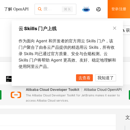
了解 OpenAPI
登录/注册
⌘ K
云 Skills 门户上线
吐槽
去调用
获
作为面向 Agent 和开发者的官方用云 Skills 门户，该
门户聚合了由各云产品提供的精选用云 Skills，所有收
录 Skills 均已通过官方质量、安全与合规检测。云
Skills 门户将帮助 Agent 更高效、友好、稳定地理解和
使用阿里云产品。
去查看
我知道了
JetBrains 插件
安装之前，确保已创建
JetBrains IDE
Alibaba Cloud Developer Toolkit
Alibaba Cloud OpenAPI
The Alibaba Cloud Developer Toolkit for JetBrains makes it easier to
access Alibaba Cloud services.