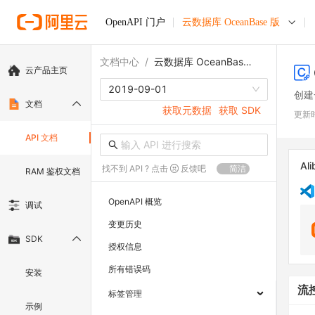
OpenAPI 门户
云数据库 OceanBase 版
文档中心
/
云数据库 OceanBase 版
云产品主页
2019-09-01
创建
文档
获取元数据
获取 SDK
更新
API 文档
Ali
找不到 API ? 点击
反馈吧
简洁
RAM 鉴权文档
OpenAPI 概览
调试
变更历史
SDK
授权信息
所有错误码
安装
流
标签管理
示例