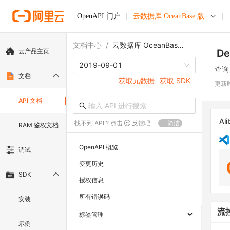
OpenAPI 门户
云数据库 OceanBase 版
文档中心
/
云数据库 OceanBase 版
云产品主页
De
2019-09-01
查询
文档
获取元数据
获取 SDK
更新
API 文档
Ali
找不到 API ? 点击
反馈吧
简洁
RAM 鉴权文档
OpenAPI 概览
调试
变更历史
SDK
授权信息
所有错误码
安装
流
标签管理
示例