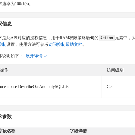
速率为100/1(s)。
权信息
下是此API对应的授权信息，用于RAM权限策略语句的
元素中，为
Action
控制
设置，使用方法可参考
访问控制帮助文档
。
体说明如下：
展开详情
操作
访问级别
oceanbase:DescribeOasAnomalySQLList
Get
求参数
字段名称
字段详情