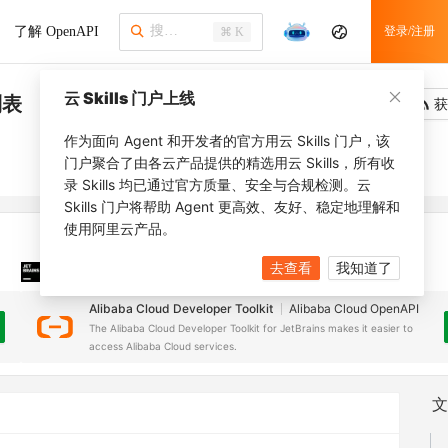
了解 OpenAPI
登录/注册
⌘ K
云 Skills 门户上线
列表
吐槽
去调用
获
作为面向 Agent 和开发者的官方用云 Skills 门户，该
门户聚合了由各云产品提供的精选用云 Skills，所有收
录 Skills 均已通过官方质量、安全与合规检测。云
Skills 门户将帮助 Agent 更高效、友好、稳定地理解和
使用阿里云产品。
去查看
我知道了
JetBrains 插件
安装之前，确保已创建
JetBrains IDE
Alibaba Cloud Developer Toolkit
Alibaba Cloud OpenAPI
The Alibaba Cloud Developer Toolkit for JetBrains makes it easier to
access Alibaba Cloud services.