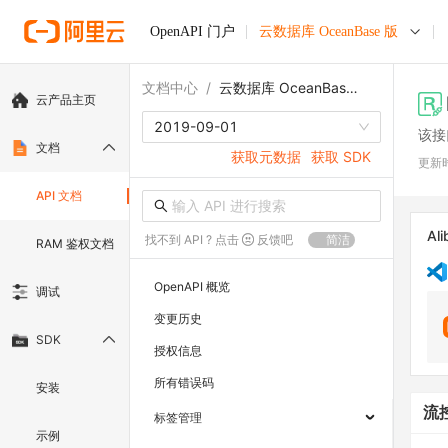
OpenAPI 门户
云数据库 OceanBase 版
文档中心
/
云数据库 OceanBase 版
云产品主页
2019-09-01
该接
文档
获取元数据
获取 SDK
更新
API 文档
Ali
找不到 API ? 点击
反馈吧
简洁
RAM 鉴权文档
OpenAPI 概览
调试
变更历史
SDK
授权信息
所有错误码
安装
流
标签管理
示例