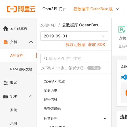
OpenAPI 门户
云数据库 OceanBase 版
文档中心
/
云数据库 OceanBase 版
云产品主页
2019-09-01
该接
文档
获取元数据
获取 SDK
更新
API 文档
Ali
找不到 API ? 点击
反馈吧
简洁
RAM 鉴权文档
OpenAPI 概览
调试
变更历史
SDK
授权信息
所有错误码
安装
流
标签管理
示例