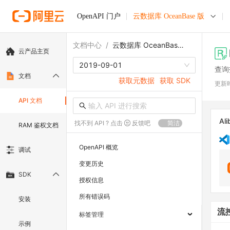
OpenAPI 门户
云数据库 OceanBase 版
文档中心
/
云数据库 OceanBase 版
云产品主页
2019-09-01
查询
文档
获取元数据
获取 SDK
更新
API 文档
Ali
找不到 API ? 点击
反馈吧
简洁
RAM 鉴权文档
OpenAPI 概览
调试
变更历史
SDK
授权信息
所有错误码
安装
流
标签管理
示例