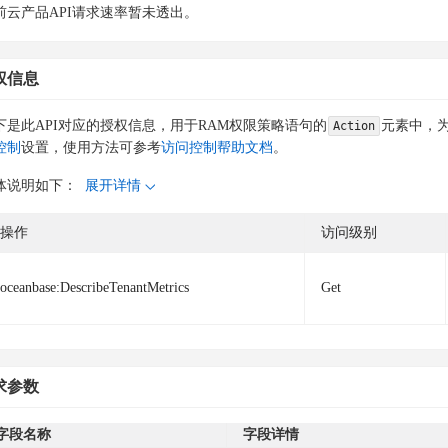
前云产品API请求速率暂未透出。
权信息
下是此API对应的授权信息，用于RAM权限策略语句的
元素中，为
Action
控制
设置，使用方法可参考
访问控制帮助文档
。
体说明如下：
展开详情
操作
访问级别
oceanbase:DescribeTenantMetrics
Get
求参数
字段名称
字段详情