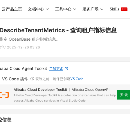
云产品主页
文档中心
工具中心
服务广场
Skills
HOT
DescribeTenantMetrics
- 查询租户指标信息
指定 OceanBase 租户指标信息。
时间:
2025-12-26 03:26
baba Cloud Agent Toolkit
了解更多
VS Code 插件
安装之前，确保已创建
VS Code
Alibaba Cloud Developer Toolkit
Alibaba Cloud OpenAPI
安 装
Alibaba Cloud Developer Toolkit is a collection of extensions that can help
access Alibaba Cloud services in Visual Studio Code.
控信息