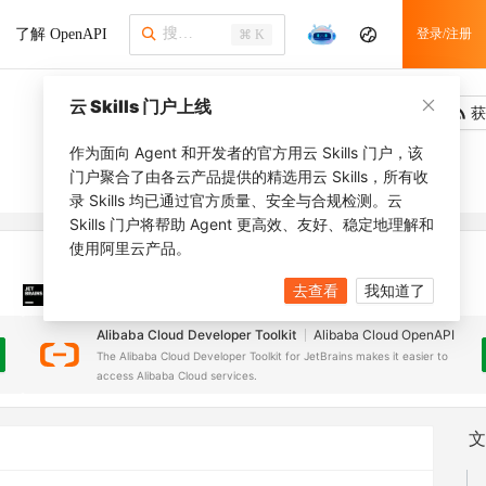
了解 OpenAPI
登录/注册
⌘ K
云 Skills 门户上线
吐槽
去调用
获
作为面向 Agent 和开发者的官方用云 Skills 门户，该
门户聚合了由各云产品提供的精选用云 Skills，所有收
录 Skills 均已通过官方质量、安全与合规检测。云
Skills 门户将帮助 Agent 更高效、友好、稳定地理解和
使用阿里云产品。
去查看
我知道了
JetBrains 插件
安装之前，确保已创建
JetBrains IDE
Alibaba Cloud Developer Toolkit
Alibaba Cloud OpenAPI
The Alibaba Cloud Developer Toolkit for JetBrains makes it easier to
access Alibaba Cloud services.