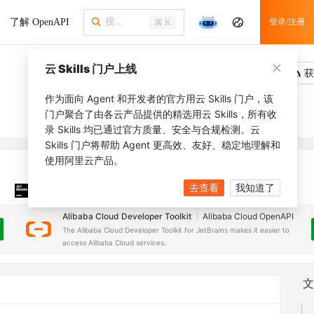
了解 OpenAPI
登录/注册
⌘ K
云 Skills 门户上线
吐槽
去调用
获
作为面向 Agent 和开发者的官方用云 Skills 门户，该
门户聚合了由各云产品提供的精选用云 Skills，所有收
录 Skills 均已通过官方质量、安全与合规检测。云
Skills 门户将帮助 Agent 更高效、友好、稳定地理解和
使用阿里云产品。
去查看
我知道了
JetBrains 插件
安装之前，确保已创建
JetBrains IDE
Alibaba Cloud Developer Toolkit
Alibaba Cloud OpenAPI
The Alibaba Cloud Developer Toolkit for JetBrains makes it easier to
access Alibaba Cloud services.