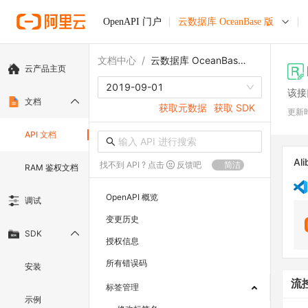
OpenAPI 门户
云数据库 OceanBase 版
文档中心
/
云数据库 OceanBase 版
云产品主页
2019-09-01
该接
文档
获取元数据
获取 SDK
更新
API 文档
Ali
找不到 API ? 点击
反馈吧
简洁
RAM 鉴权文档
OpenAPI 概览
调试
变更历史
SDK
授权信息
所有错误码
安装
流
标签管理
示例