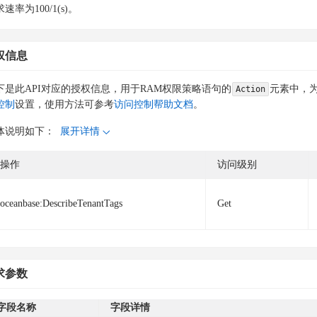
速率为100/1(s)。
权信息
下是此API对应的授权信息，用于RAM权限策略语句的
元素中，为
Action
控制
设置，使用方法可参考
访问控制帮助文档
。
体说明如下：
展开详情
操作
访问级别
oceanbase:DescribeTenantTags
Get
求参数
字段名称
字段详情