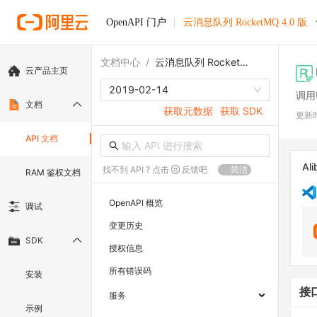
OpenAPI 门户
云消息队列 RocketMQ 4.0 版
文档中心
/
云消息队列 RocketMQ 4.0 版
云产品主页
2019-02-14
调用
文档
获取元数据
获取 SDK
更新
API 文档
Ali
找不到 API ? 点击
反馈吧
简洁
RAM 鉴权文档
OpenAPI 概览
调试
变更历史
SDK
授权信息
所有错误码
安装
接
服务
示例