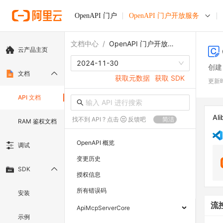
OpenAPI 门户
OpenAPI 门户开放服务
文档中心
/
OpenAPI 门户开放服务
云产品主页
2024-11-30
创建 
文档
获取元数据
获取 SDK
更新
API 文档
Ali
找不到 API ? 点击
反馈吧
简洁
RAM 鉴权文档
OpenAPI 概览
调试
变更历史
SDK
授权信息
所有错误码
安装
流
ApiMcpServerCore
示例