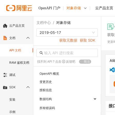
OpenAPI 门户
对象存储
云产品主页
文档中心
/
对象存储
云产品主页
2019-05-17
获取
文档
获取元数据
获取 SDK
更新
API 文档
Ali
找不到 API ? 点击
反馈吧
简洁
RAM 鉴权文档
OpenAPI 概览
调试
变更历史
SDK
授权信息
数据结构
安装
接
所有错误码
示例