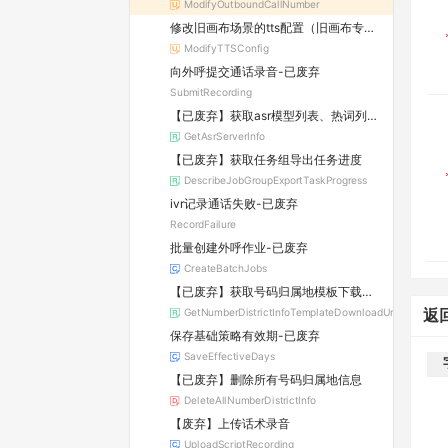
ModifyOutboundCallNumber
修改旧画布场景的tts配置（旧画布专用，废弃）
ModifyTTSConfig
向外呼提交通话录音-已废弃
SubmitRecording
【已废弃】获取asr模型列表、热词列表等信息
GetAsrServerInfo
【已废弃】获取任务组导出任务进度
DescribeJobGroupExportTaskProgress
ivr记录通话失败-已废弃
RecordFailure
批量创建外呼作业-已废弃
CreateBatchJobs
【已废弃】获取号码归属地模板下载链接
GetNumberDistrictInfoTemplateDownloadUrl
返
保存基础策略有效期-已废弃
SaveEffectiveDays
【已废弃】删除所有号码归属地信息
DeleteAllNumberDistrictInfo
【废弃】上传话术录音
UploadScriptRecording