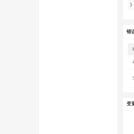
}
错
变