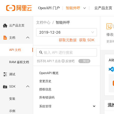
OpenAPI 门户
智能外呼
云产品主页
文档中心
/
智能外呼
云产品主页
2019-12-26
修改
文档
获取元数据
获取 SDK
更新
API 文档
Ali
找不到 API ? 点击
反馈吧
简洁
RAM 鉴权文档
OpenAPI 概览
调试
变更历史
SDK
授权信息
所有错误码
安装
流
系统管理
示例