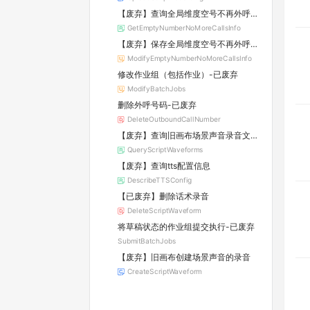
【废弃】查询全局维度空号不再外呼功能开关
GetEmptyNumberNoMoreCallsInfo
【废弃】保存全局维度空号不再外呼功能开关
ModifyEmptyNumberNoMoreCallsInfo
修改作业组（包括作业）-已废弃
ModifyBatchJobs
删除外呼号码-已废弃
DeleteOutboundCallNumber
【废弃】查询旧画布场景声音录音文件列表
QueryScriptWaveforms
【废弃】查询tts配置信息
DescribeTTSConfig
【已废弃】删除话术录音
DeleteScriptWaveform
将草稿状态的作业组提交执行-已废弃
SubmitBatchJobs
【废弃】旧画布创建场景声音的录音
CreateScriptWaveform