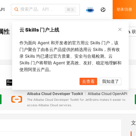
PI
登录/注册
⌘ K
云 Skills 门户上线
属性
吐槽
去调用
获
作为面向 Agent 和开发者的官方用云 Skills 门户，该
门户聚合了由各云产品提供的精选用云 Skills，所有收
录 Skills 均已通过官方质量、安全与合规检测。云
Skills 门户将帮助 Agent 更高效、友好、稳定地理解和
使用阿里云产品。
去查看
我知道了
JetBrains 插件
安装之前，确保已创建
JetBrains IDE
Alibaba Cloud Developer Toolkit
Alibaba Cloud OpenAPI
The Alibaba Cloud Developer Toolkit for JetBrains makes it easier to
access Alibaba Cloud services.