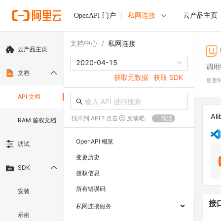
OpenAPI 门户
私网连接
云产品主页
文档中心
/
私网连接
云产品主页
2020-04-15
调用U
文档
获取元数据
获取 SDK
更新
API 文档
Ali
找不到 API ? 点击
反馈吧
简洁
RAM 鉴权文档
OpenAPI 概览
调试
变更历史
SDK
授权信息
所有错误码
安装
接
私网连接服务
示例