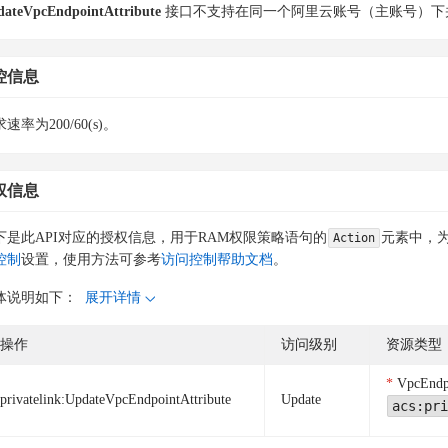
ateVpcEndpointAttribute
接口不支持在同一个阿里云账号（主账号）下
控信息
速率为200/60(s)。
权信息
下是此API对应的授权信息，用于RAM权限策略语句的
元素中，为
Action
控制
设置，使用方法可参考
访问控制帮助文档
。
体说明如下：
展开详情
操作
访问级别
资源类型
VpcEndp
privatelink:UpdateVpcEndpointAttribute
Update
acs:pri