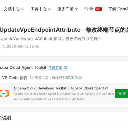
文档中心
工具中心
服务广场
Skills
了解 OpenA
HOT
UpdateVpcEndpointAttribute
- 修改终端节点的
pdateVpcEndpointAttribute接口，修改终端节点的属性
时间:
2026-06-12 03:40
baba Cloud Agent Toolkit
了解更多
VS Code 插件
安装之前，确保已创建
VS Code
Alibaba Cloud Developer Toolkit
Alibaba Cloud OpenAPI
安 装
Alibaba Cloud Developer Toolkit is a collection of extensions that can help
access Alibaba Cloud services in Visual Studio Code.
口说明