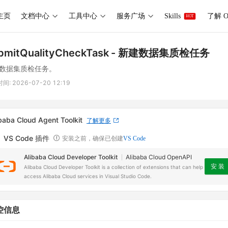
主页
文档中心
工具中心
服务广场
Skills
了解 O
HOT
bmitQualityCheckTask
- 新建数据集质检任务
数据集质检任务。
时间:
2026-07-20 12:19
baba Cloud Agent Toolkit
了解更多
VS Code 插件
安装之前，确保已创建
VS Code
Alibaba Cloud Developer Toolkit
Alibaba Cloud OpenAPI
安 装
Alibaba Cloud Developer Toolkit is a collection of extensions that can help
access Alibaba Cloud services in Visual Studio Code.
控信息