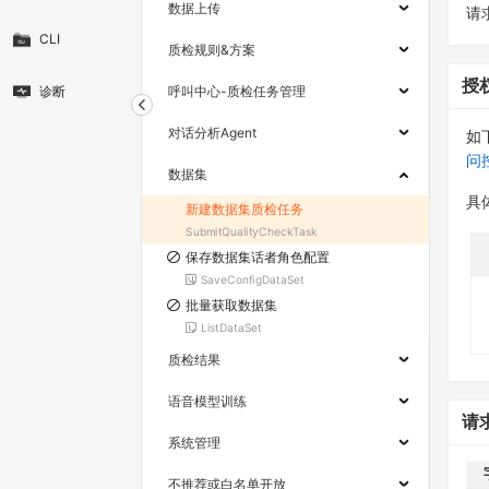
数据上传
请求
CLI
质检规则&方案
授
诊断
呼叫中心-质检任务管理
对话分析Agent
如
问
数据集
具
新建数据集质检任务
SubmitQualityCheckTask
保存数据集话者角色配置
SaveConfigDataSet
批量获取数据集
ListDataSet
质检结果
语音模型训练
请
系统管理
不推荐或白名单开放