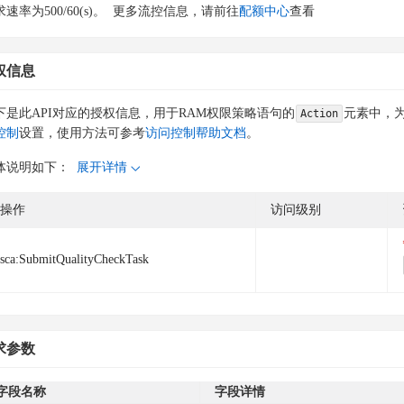
速率为500/60(s)。
更多流控信息，请前往
配额中心
查看
权信息
下是此API对应的授权信息，用于RAM权限策略语句的
元素中，为
Action
控制
设置，使用方法可参考
访问控制帮助文档
。
体说明如下：
展开详情
操作
访问级别
sca:SubmitQualityCheckTask
求参数
字段名称
字段详情