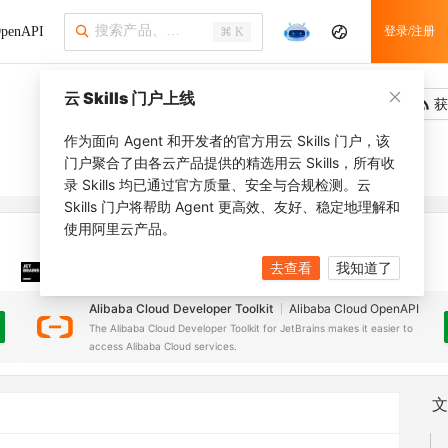
penAPI
登录/注册
⌘ K
云 Skills 门户上线
吐槽
去调用
获
作为面向 Agent 和开发者的官方用云 Skills 门户，该
门户聚合了由各云产品提供的精选用云 Skills，所有收
录 Skills 均已通过官方质量、安全与合规检测。云
Skills 门户将帮助 Agent 更高效、友好、稳定地理解和
使用阿里云产品。
去查看
我知道了
JetBrains 插件
安装之前，确保已创建
JetBrains IDE
Alibaba Cloud Developer Toolkit
Alibaba Cloud OpenAPI
The Alibaba Cloud Developer Toolkit for JetBrains makes it easier to
access Alibaba Cloud services.