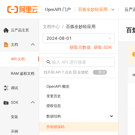
OpenAPI 门户
百炼全妙轻应用
云产
文档中心
/
百炼全妙轻应用
百
云产品主页
2024-08-01
文档
获取元数据
获取 SDK
API 文档
找不到 API ? 点击
反馈吧
简洁
RAM 鉴权文档
OpenAPI 概览
调试
变更历史
SDK
授权信息
数据结构
安装
所有错误码
示例