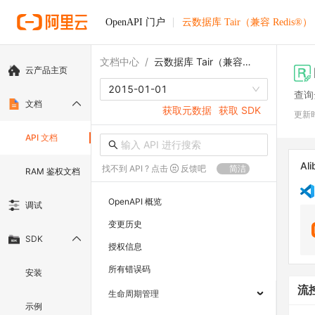
OpenAPI 门户
云数据库 Tair（兼容 Redis®）
文档中心
/
云数据库 Tair（兼容 Redis®）
云产品主页
2015-01-01
查询
文档
获取元数据
获取 SDK
更新
API 文档
Ali
找不到 API ? 点击
反馈吧
简洁
RAM 鉴权文档
OpenAPI 概览
调试
变更历史
SDK
授权信息
所有错误码
安装
流
生命周期管理
示例