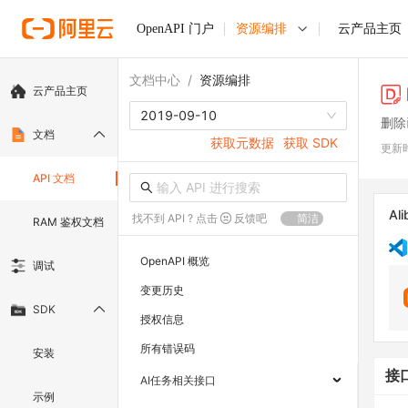
OpenAPI 门户
资源编排
云产品主页
文档中心
/
资源编排
云产品主页
2019-09-10
删除
文档
获取元数据
获取 SDK
更新
API 文档
Ali
找不到 API ? 点击
反馈吧
简洁
RAM 鉴权文档
OpenAPI 概览
调试
变更历史
SDK
授权信息
所有错误码
安装
接
AI任务相关接口
示例