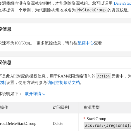
资源栈组内没有资源栈实例时，才能删除资源栈组。您可以调用
DeleteStac
MyStackGroup
文将提供一个示例，为您删除杭州地域名为
的资源栈组
控信息
速率为100/60(s)。
更多流控信息，请前往
配额中心
查看
权信息
下是此API对应的授权信息，用于RAM权限策略语句的
元素中，为
Action
控制
设置，使用方法可参考
访问控制帮助文档
。
体说明如下：
展开详情
操作
访问级别
资源类型
StackGroup
ros:DeleteStackGroup
Delete
acs:ros:{#regionId}