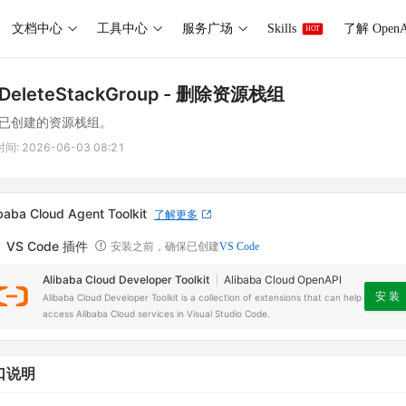
文档中心
工具中心
服务广场
Skills
了解 OpenA
HOT
DeleteStackGroup
- 删除资源栈组
已创建的资源栈组。
时间:
2026-06-03 08:21
baba Cloud Agent Toolkit
了解更多
VS Code 插件
安装之前，确保已创建
VS Code
Alibaba Cloud Developer Toolkit
Alibaba Cloud OpenAPI
安 装
Alibaba Cloud Developer Toolkit is a collection of extensions that can help
access Alibaba Cloud services in Visual Studio Code.
口说明