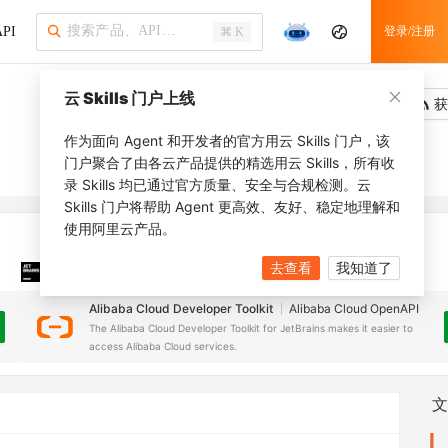
PI
登录/注册
⌘ K
云 Skills 门户上线
吐槽
去调用
获
作为面向 Agent 和开发者的官方用云 Skills 门户，该
门户聚合了由各云产品提供的精选用云 Skills，所有收
录 Skills 均已通过官方质量、安全与合规检测。云
Skills 门户将帮助 Agent 更高效、友好、稳定地理解和
使用阿里云产品。
去查看
我知道了
JetBrains 插件
安装之前，确保已创建
JetBrains IDE
Alibaba Cloud Developer Toolkit
Alibaba Cloud OpenAPI
The Alibaba Cloud Developer Toolkit for JetBrains makes it easier to
access Alibaba Cloud services.