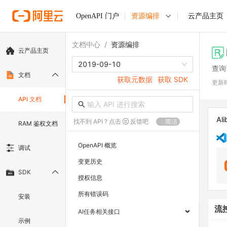
OpenAPI 门户
资源编排
云产品主页
文档中心
/
资源编排
云产品主页
2019-09-10
查询
文档
获取元数据
获取 SDK
更新
API 文档
Ali
找不到 API ? 点击
反馈吧
简洁
RAM 鉴权文档
OpenAPI 概览
调试
变更历史
SDK
授权信息
所有错误码
安装
流
AI任务相关接口
示例