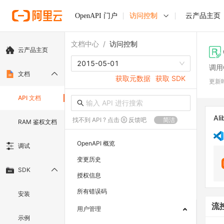
OpenAPI 门户
访问控制
云产品主页
文档中心
/
访问控制
云产品主页
2015-05-01
调用
文档
获取元数据
获取 SDK
更新
API 文档
Ali
找不到 API ? 点击
反馈吧
简洁
RAM 鉴权文档
OpenAPI 概览
调试
变更历史
SDK
授权信息
所有错误码
安装
流
用户管理
示例