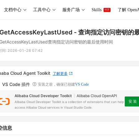
文档中心
工具中心
服务广场
Skills
了解 OpenA
HOT
GetAccessKeyLastUsed
- 查询指定访问密钥的
GetAccessKeyLastUsed查询指定访问密钥的最后使用时间
时间:
2026-01-28 07:42
baba Cloud Agent Toolkit
了解更多
VS Code 插件
安装之前，确保已创建
VS Code
Alibaba Cloud Developer Toolkit
Alibaba Cloud OpenAPI
安 装
Alibaba Cloud Developer Toolkit is a collection of extensions that can help
access Alibaba Cloud services in Visual Studio Code.
控信息