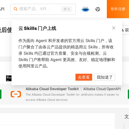
PI
登录/注册
⌘ K
云 Skills 门户上线
最后使用时间
吐槽
去调用
获
作为面向 Agent 和开发者的官方用云 Skills 门户，该
门户聚合了由各云产品提供的精选用云 Skills，所有收
录 Skills 均已通过官方质量、安全与合规检测。云
Skills 门户将帮助 Agent 更高效、友好、稳定地理解和
使用阿里云产品。
去查看
我知道了
JetBrains 插件
安装之前，确保已创建
JetBrains IDE
Alibaba Cloud Developer Toolkit
Alibaba Cloud OpenAPI
The Alibaba Cloud Developer Toolkit for JetBrains makes it easier to
access Alibaba Cloud services.