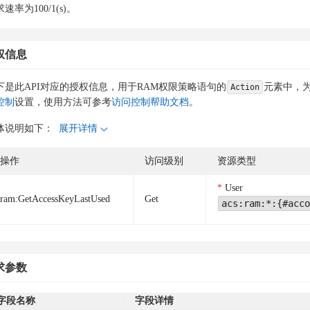
速率为100/1(s)。
权信息
下是此API对应的授权信息，用于RAM权限策略语句的
元素中，为
Action
控制
设置，使用方法可参考
访问控制帮助文档
。
体说明如下：
展开详情
操作
访问级别
资源类型
User
ram:GetAccessKeyLastUsed
Get
acs:ram:*:{#acco
求参数
字段名称
字段详情