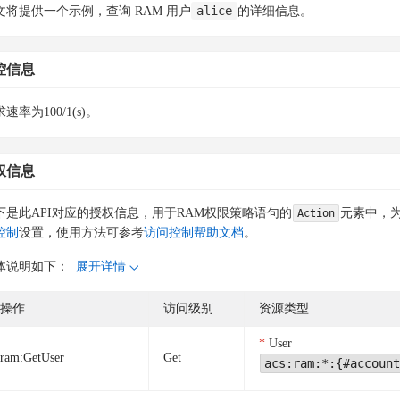
alice
文将提供一个示例，查询 RAM 用户
的详细信息。
控信息
速率为100/1(s)。
权信息
下是此API对应的授权信息，用于RAM权限策略语句的
元素中，为
Action
控制
设置，使用方法可参考
访问控制帮助文档
。
体说明如下：
展开详情
操作
访问级别
资源类型
User
ram:GetUser
Get
acs:ram:*:{#account