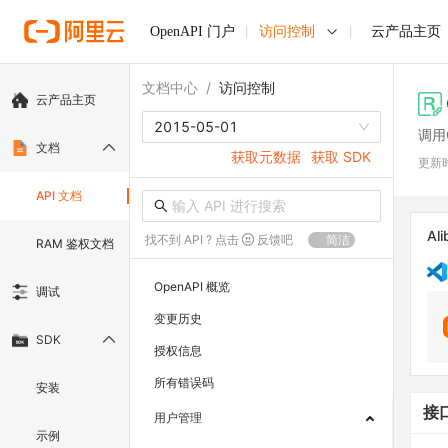
OpenAPI 门户
访问控制
云产品主页
文档中心
/
访问控制
云产品主页
2015-05-01
调用
文档
获取元数据
获取 SDK
更新
API 文档
Ali
找不到 API ? 点击
反馈吧
简洁
RAM 鉴权文档
OpenAPI 概览
调试
变更历史
SDK
授权信息
所有错误码
安装
接
用户管理
示例