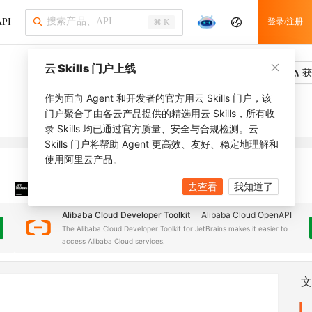
PI
登录/注册
⌘ K
云 Skills 门户上线
吐槽
去调用
获
作为面向 Agent 和开发者的官方用云 Skills 门户，该
门户聚合了由各云产品提供的精选用云 Skills，所有收
录 Skills 均已通过官方质量、安全与合规检测。云
Skills 门户将帮助 Agent 更高效、友好、稳定地理解和
使用阿里云产品。
去查看
我知道了
JetBrains 插件
安装之前，确保已创建
JetBrains IDE
Alibaba Cloud Developer Toolkit
Alibaba Cloud OpenAPI
The Alibaba Cloud Developer Toolkit for JetBrains makes it easier to
access Alibaba Cloud services.