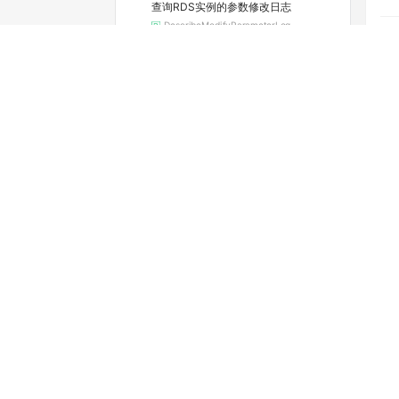
查询RDS实例的参数修改日志
DescribeModifyParameterLog
查询实例当前的参数配置
DescribeParameters
查看可选的地域和可用区
DescribeRegions
查询RDS实例续费的费用
DescribeRenewalPrice
查看实例的空间利用信息
DescribeResourceUsage
查询实例的SQL审计功能是否开启（停止维护）
DescribeSQLCollectorPolicy
查询SQL洞察（SQL审计）导出文件列表
DescribeSQLLogFiles
查询实例的SQL审计日志（停止维护）
DescribeSQLLogRecords
查看慢日志明细
DescribeSlowLogRecords
查询标签列表
DescribeTags
查询RDS SQL Server任务详情