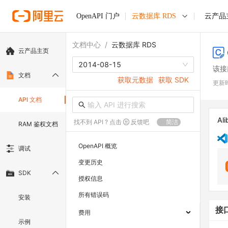
OpenAPI 门户
云数据库 RDS
云产品
文档中心
/
云数据库 RDS
云产品主页
2014-08-15
该接
文档
获取元数据
获取 SDK
更新
API 文档
Ali
找不到 API ? 点击
反馈吧
简洁
RAM 鉴权文档
OpenAPI 概览
调试
变更历史
SDK
授权信息
所有错误码
安装
接
费用
示例